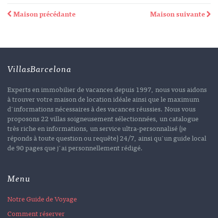
Maison précédante
Maison suivante
VillasBarcelona
Experts en immobilier de vacances depuis 1997, nous vous aidons
à trouver votre maison de location idéale ainsi que le maximum
d'informations nécessaires à des vacances réussies. Nous vous
proposons 22 villas soigneusement sélectionnées, un catalogue
très riche en informations, un service ultra-personnalisé (je
réponds à toute question ou requête) 24/7, ainsi qu'un guide local
de 90 pages que j'ai personnellement rédigé.
Menu
Notre Guide de Voyage
Comment réserver