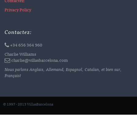
Contactez:
Privacy Policy
Contactez:
+34 656 364 960
Charlie Williams
charlie@villasbarcelona.com
Nous parlons Anglais, Allemand, Espagnol, Catalan, et bien sur,
Français!
© 1997 - 2013 VillasBarcelona