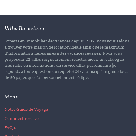
VillasBarcelona
Experts en immobilier de vacances depuis 1997, nous vous aidons
à trouver votre maison de location idéale ainsi que le maximum
d'informations nécessaires à des vacances réussies. Nous vous
proposons 22 villas soigneusement sélectionnées, un catalogue
très riche en informations, un service ultra-personnalisé (je
réponds à toute question ou requête) 24/7, ainsi qu'un guide local
de 90 pages que j'ai personnellement rédigé.
Menu
Notre Guide de Voyage
Comment réserver
FAQ's