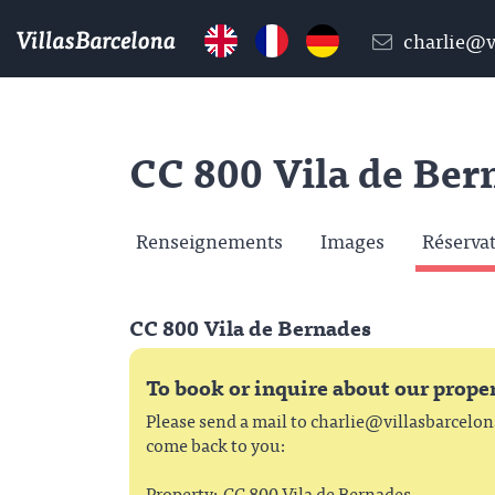
charlie@v
CC 800 Vila de Ber
Renseignements
Images
Réserva
CC 800 Vila de Bernades
To book or inquire about our prope
Please send a mail to
charlie@villasbarcelo
come back to you:
Property: CC 800 Vila de Bernades