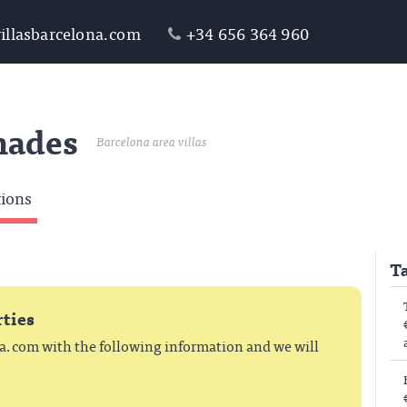
illasbarcelona.com
+34 656 364 960
nades
Barcelona area villas
tions
Ta
rties
na.com
with the following information and we will