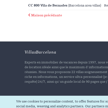
CC 800 Vila de Bernades
(Barcelona area villas)
Re
Maison précédante
VillasBarcelona
Experts en immobilier de vacances depuis 1997, nous v
de location idéale ainsi que le maximum d'informations
réussies. Nous vous proposons 22 villas soigneusement 
riche en informations, un service ultra-personnalisé (je
requête) 24/7, ainsi qu'un guide local de 90 pages que 
We use cookies to personalize content, to offer features for 
social media, weaving and analytics partners. Our partners m