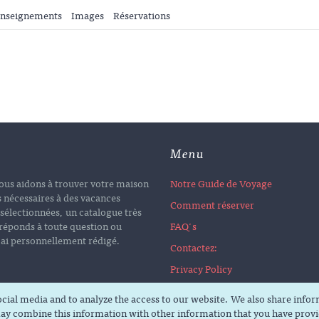
nseignements
Images
Réservations
Menu
ous aidons à trouver votre maison
Notre Guide de Voyage
 nécessaires à des vacances
Comment réserver
sélectionnées, un catalogue très
 réponds à toute question ou
FAQ's
j'ai personnellement rédigé.
Contactez:
Privacy Policy
social media and to analyze the access to our website. We also share info
ay combine this information with other information that you have provid